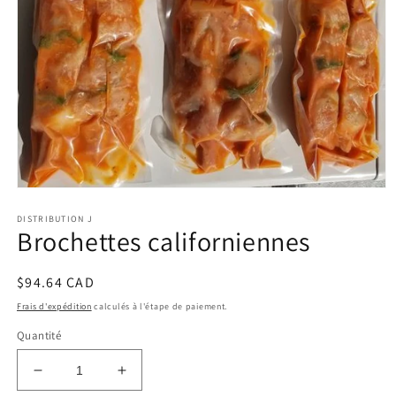
Ouvrir
le
DISTRIBUTION J
média
Brochettes californiennes
1
dans
une
fenêtre
Prix
$94.64 CAD
modale
habituel
Frais d'expédition
calculés à l'étape de paiement.
Quantité
Réduire
Augmenter