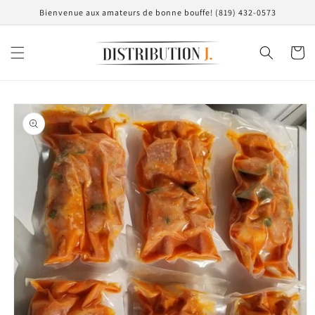
et
Bienvenue aux amateurs de bonne bouffe! (819) 432-0573
passer
au
contenu
Panier
Passer aux
informations
produits