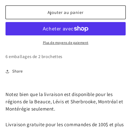
la
la
quantité
quantité
de
de
Ajouter au panier
Brochettes
Brochettes
californiennes
californiennes
Plus de moyens de paiement
6 emballages de 2 brochettes
Share
Notez bien que la livraison est disponible pour les
régions de la Beauce, Lévis et Sherbrooke, Montréal et
Montérégie seulement.
Livraison gratuite pour les commandes de 100$ et plus